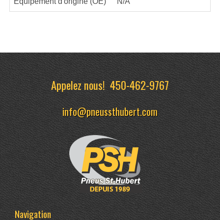
Équipement d'origine (OE)
N/A
Appelez nous!
450-462-9767
info@pneussthubert.com
Navigation