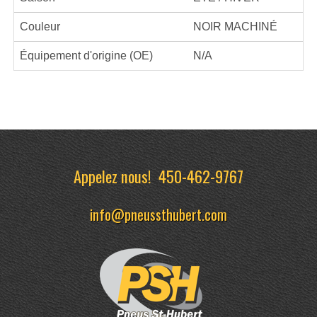
Couleur
NOIR MACHINÉ
Équipement d'origine (OE)
N/A
Appelez nous!
450-462-9767
info@pneussthubert.com