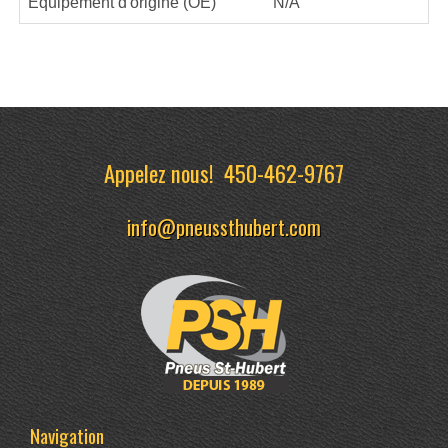
Équipement d'origine (OE)
N/A
Appelez nous!
450-462-9767
info@pneussthubert.com
Navigation