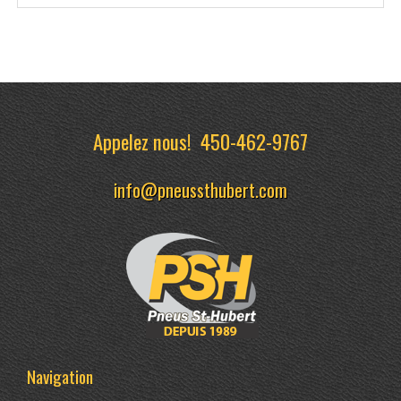
Appelez nous!
450-462-9767
info@pneussthubert.com
Navigation