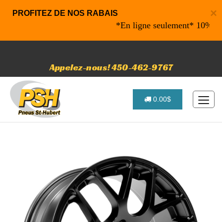
×
PROFITEZ DE NOS RABAIS
*En ligne seulement* 10% de raba
Appelez-nous! 450-462-9767
0.00$