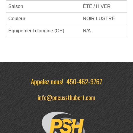
Saison
ÉTÉ / HIVER
Couleur
NOIR LUSTRÉ
Équipement d'origine (OE)
N/A
Appelez nous!
450-462-9767
info@pneussthubert.com