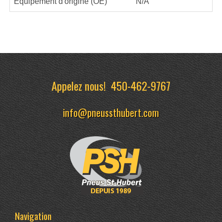
Équipement d'origine (OE)
N/A
Appelez nous!
450-462-9767
info@pneussthubert.com
Navigation