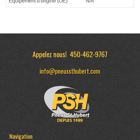
Équipement d'origine (OE)
N/A
Appelez nous!
450-462-9767
info@pneussthubert.com
Navigation