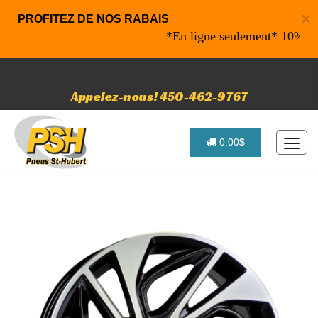
×
PROFITEZ DE NOS RABAIS
*En ligne seulement* 10% de raba
Appelez-nous! 450-462-9767
0.00$