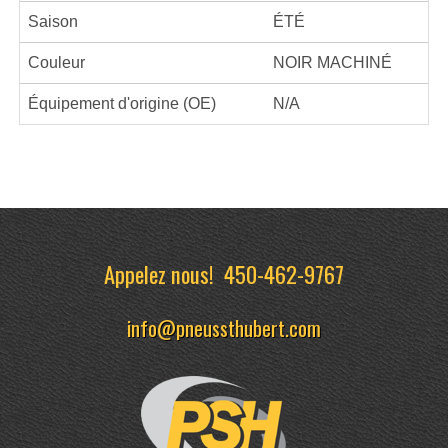
Saison
ÉTÉ
Couleur
NOIR MACHINÉ
Équipement d'origine (OE)
N/A
Appelez nous!
450-462-9767
info@pneussthubert.com