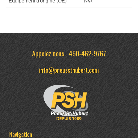
Équipement d'origine (OE)
N/A
Appelez nous!
450-462-9767
info@pneussthubert.com
Navigation