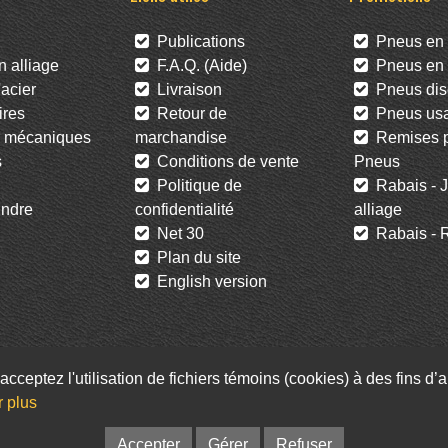
Publications
Pneus en 
 alliage
F.A.Q. (Aide)
Pneus en l
acier
Livraison
Pneus dis
res
Retour de
Pneus us
 mécaniques
marchandise
Remises po
s
Conditions de vente
Pneus
Politique de
Rabais - J
ndre
confidentialité
alliage
Net 30
Rabais - R
Plan du site
English version
acceptez l'utilisation de fichiers témoins (cookies) à des fins d
Facebook
Twitter
Infolettre
r plus
© Pneus St-Hubert • Web :
Option PME
Accepter
Gérer
Refuser