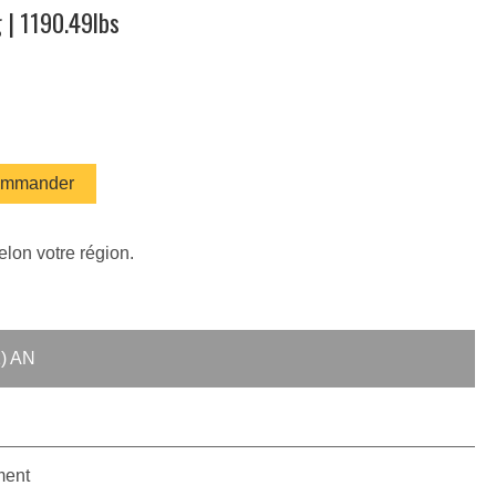
g | 1190.49lbs
mmander
elon votre région.
) AN
ment