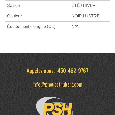
Saison
ÉTÉ / HIVER
Couleur
NOIR LUSTRÉ
Équipement d'origine (OE)
N/A
Appelez nous!
450-462-9767
info@pneussthubert.com