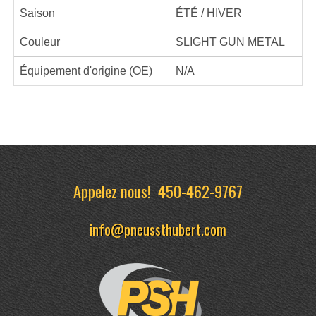
Saison
ÉTÉ / HIVER
Couleur
SLIGHT GUN METAL
Équipement d'origine (OE)
N/A
Appelez nous!
450-462-9767
info@pneussthubert.com