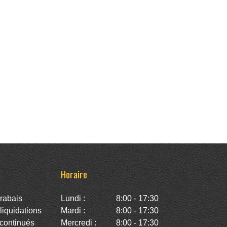
Horaire
rabais
Lundi :
8:00 - 17:30
iquidations
Mardi :
8:00 - 17:30
continués
Mercredi :
8:00 - 17:30