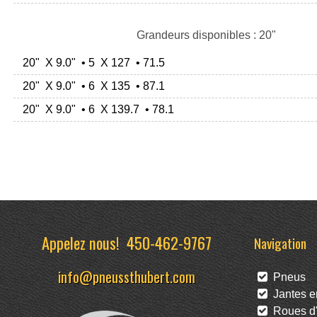
Grandeurs disponibles : 20"
20" X 9.0" • 5 X 127 • 71.5
20" X 9.0" • 6 X 135 • 87.1
20" X 9.0" • 6 X 139.7 • 78.1
Appelez nous!
450-462-9767
Navigation
info@pneussthubert.com
Pneus
Jantes en
Roues d'