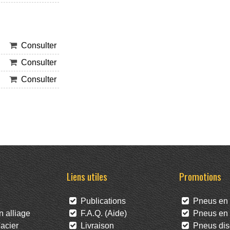
Consulter
Consulter
Consulter
Liens utiles
Promotions
Publications
Pneus en 
 alliage
F.A.Q. (Aide)
Pneus en l
acier
Livraison
Pneus dis