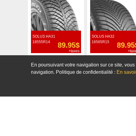
SOLUS HA31
SOLUS HA32
18555R14
16565R15
89.95$
89.95
+taxes
+tax
Commander
Commander
En poursuivant votre navigation sur ce site, vous 
navigation. Politique de confidentialité :
En savoi
Notre sélection de pneus