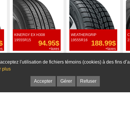
KINERGY EX H308
WEATHERGRIP
C
19555R15
19555R16
2
$
94.95$
188.99$
es
+taxes
+taxes
Commander
Commander
acceptez l'utilisation de fichiers témoins (cookies) à des fins d
r plus
Accepter
Gérer
Refuser