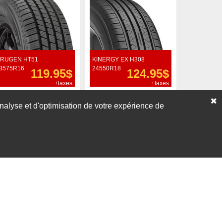
RUGEN HT51
KINERGY EX H308
3575R16
24550R18
119.95$
124.95$
+taxes
+taxes
Commander
Commander
’analyse et d'optimisation de votre expérience de
Voir nos liquidations