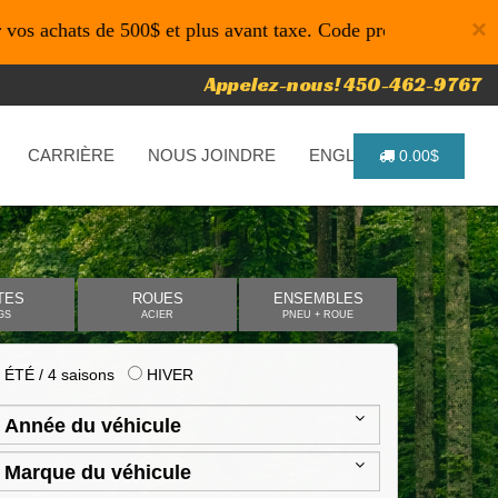
×
ats de 500$ et plus avant taxe. Code promo: P4616 pour un t
Appelez-nous! 450-462-9767
CARRIÈRE
NOUS JOINDRE
ENGLISH
0.00$
TES
ROUES
ENSEMBLES
GS
ACIER
PNEU + ROUE
ÉTÉ / 4 saisons
HIVER