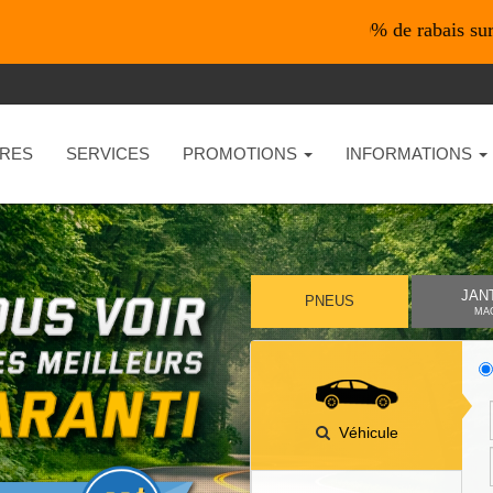
*En ligne seulement* 10% de rabais sur vos ach
RES
SERVICES
PROMOTIONS
INFORMATIONS
JAN
PNEUS
MA
Véhicule