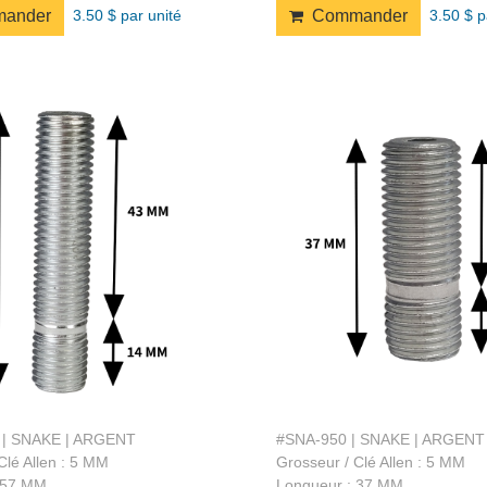
3.50 $ par unité
3.50 $ p
ander
Commander
 | SNAKE | ARGENT
#SNA-950 | SNAKE | ARGENT
Clé Allen : 5 MM
Grosseur / Clé Allen : 5 MM
 57 MM
Longueur : 37 MM