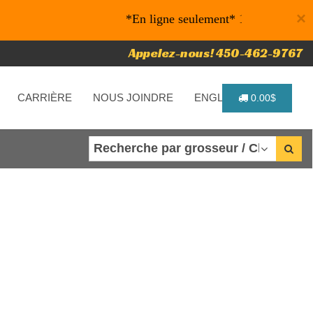
×
*En ligne seulement* 10% de rabais sur v
Appelez-nous! 450-462-9767
CARRIÈRE
NOUS JOINDRE
ENGLISH
0.00$