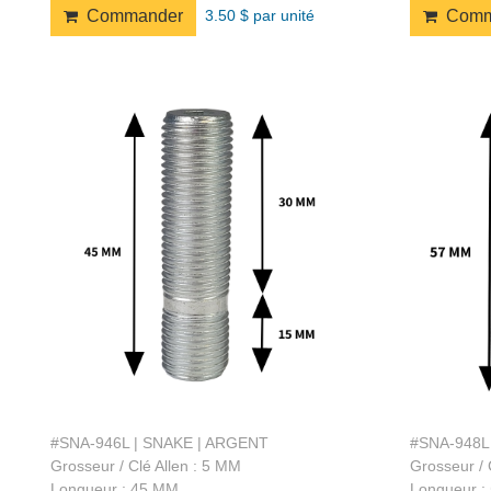
3.50 $ par unité
Commander
Comm
#SNA-946L | SNAKE | ARGENT
#SNA-948L
Grosseur / Clé Allen : 5 MM
Grosseur / 
Longueur : 45 MM
Longueur :