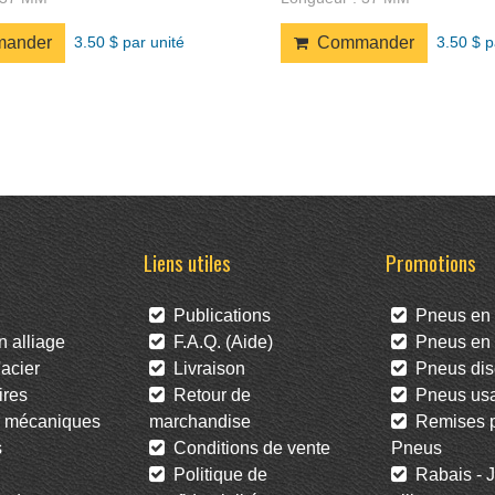
3.50 $ par unité
3.50 $ p
ander
Commander
Liens utiles
Promotions
Publications
Pneus en 
 alliage
F.A.Q. (Aide)
Pneus en l
acier
Livraison
Pneus dis
res
Retour de
Pneus us
 mécaniques
marchandise
Remises po
s
Conditions de vente
Pneus
Politique de
Rabais - J