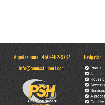
Appelez nous!
450-462-9767
Navigation
info@pneussthubert.com
Pneus
Jantes en
Roues d'
Accessoi
Services
À propo
Carrière