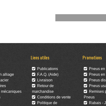
Liens utiles
Promotions
Publications
Pneus en 
 alliage
F.A.Q. (Aide)
Pneus en l
acier
Livraison
Pneus dis
res
Retour de
Pneus us
 mécaniques
marchandise
Remises po
s
Conditions de vente
Pneus
Politique de
Rabais - J