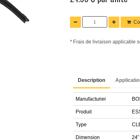
Co
* Frais de livraison applicable s
Description
Applicati
Manufacturier
BO
Produit
ES
Type
CL
Dimension
24"