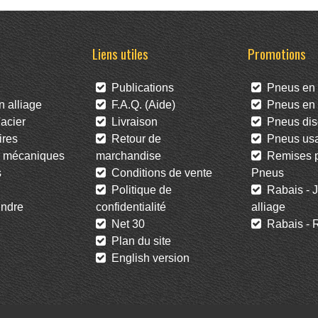
Liens utiles
Promotions
Publications
Pneus en 
 alliage
F.A.Q. (Aide)
Pneus en l
acier
Livraison
Pneus dis
res
Retour de
Pneus us
 mécaniques
marchandise
Remises po
s
Conditions de vente
Pneus
Politique de
Rabais - J
ndre
confidentialité
alliage
Net 30
Rabais - R
Plan du site
English version