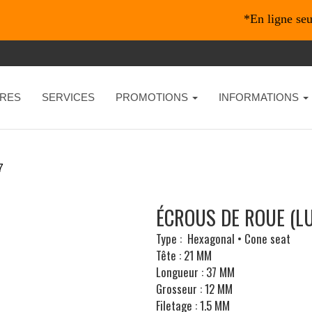
*En ligne seulem
RES
SERVICES
PROMOTIONS
INFORMATIONS
7
ÉCROUS DE ROUE (LU
Type : Hexagonal • Cone seat
Tête : 21 MM
Longueur : 37 MM
Grosseur : 12 MM
Filetage : 1.5 MM