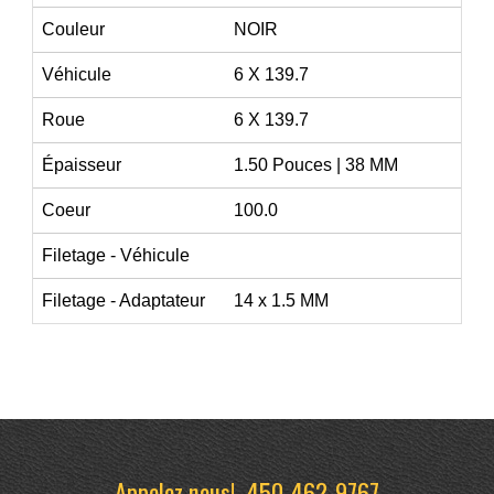
Couleur
NOIR
Véhicule
6 X 139.7
Roue
6 X 139.7
Épaisseur
1.50 Pouces | 38 MM
Coeur
100.0
Filetage - Véhicule
Filetage - Adaptateur
14 x 1.5 MM
Appelez nous!
450-462-9767