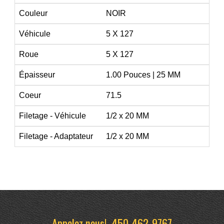
Couleur
NOIR
Véhicule
5 X 127
Roue
5 X 127
Épaisseur
1.00 Pouces | 25 MM
Coeur
71.5
Filetage - Véhicule
1/2 x 20 MM
Filetage - Adaptateur
1/2 x 20 MM
Appelez nous!
450-462-9767