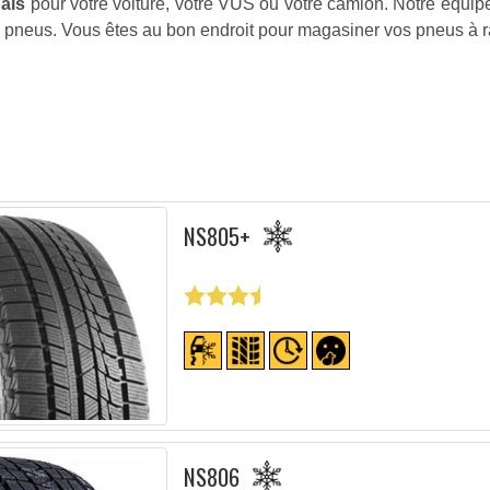
bais
pour votre voiture, votre VUS ou votre camion. Notre équip
s pneus. Vous êtes au bon endroit pour magasiner vos pneus à r
NS805+
NS806