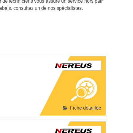
e de techniciens vous assure un service hors pair
abais, consultez un de nos spécialistes.
Fiche détaillée