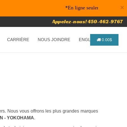
×
*En ligne seulement* 10% de rabais
Appelez-nous! 450-462-9767
CARRIÈRE
NOUS JOINDRE
ENGLISH
0.00$
riers. Nous vous offrons les plus grandes marques
IN - YOKOHAMA
.