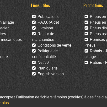
Liens utiles
Promotions
Publications
Pneus en 
 alliage
F.A.Q. (Aide)
Pneus en l
acier
Livraison
Pneus dis
res
Retour de
Pneus us
 mécaniques
marchandise
Remises po
s
Conditions de vente
Pneus
Politique de
Rabais - J
ndre
confidentialité
alliage
Net 30
Rabais - R
Plan du site
English version
acceptez l'utilisation de fichiers témoins (cookies) à des fins d
Facebook
Twitter
Infolettre
r plus