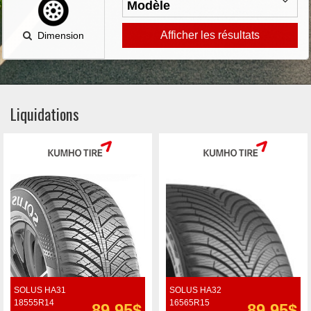
Afficher les résultats
Dimension
Liquidations
SOLUS HA31
SOLUS HA32
18555R14
16565R15
89.95$
89.95$