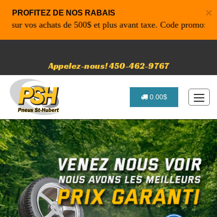
×
PROFITEZ DE NOS RABAIS
r vos achats de 500$ et plus avant taxe. Code promo: P4616 p
Appelez-nous! 450-462-9767
0.00$