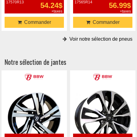
17570R13
17565R14
54.24$
56.99$
+taxes
+taxes
Commander
Commander
Voir notre sélection de pneus
Notre sélection de jantes