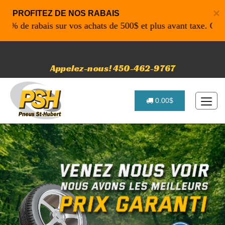
×
PROFITEZ DE NOS RABAIS
e rabais sur vos achats de 500$ et plus avant taxe. Code pr
Appelez-nous! 450-462-9767
0.00$