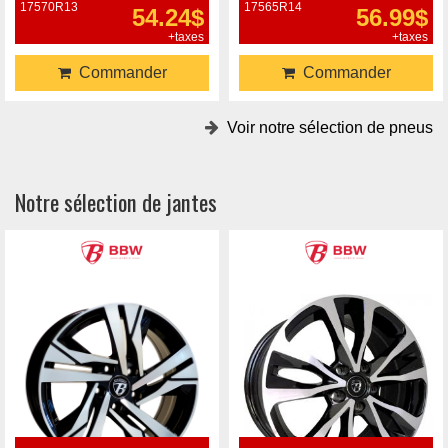
17570R13
17565R14
54.24$
56.99$
+taxes
+taxes
Commander
Commander
Voir notre sélection de pneus
Notre sélection de jantes