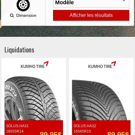
Afficher les résultats
Dimension
Liquidations
SOLUS HA31
SOLUS HA32
18555R14
16565R15
89.95$
89.95$