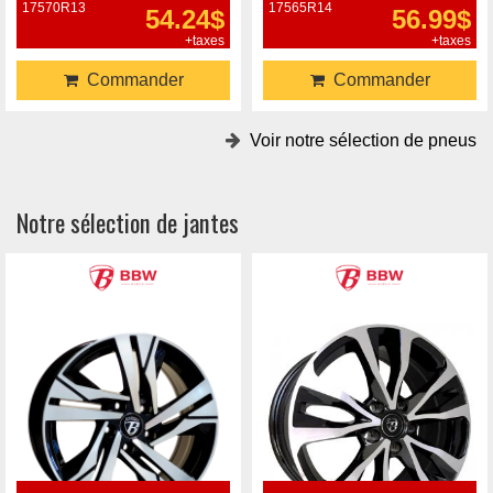
17570R13
17565R14
54.24$
56.99$
+taxes
+taxes
Commander
Commander
Voir notre sélection de pneus
Notre sélection de jantes