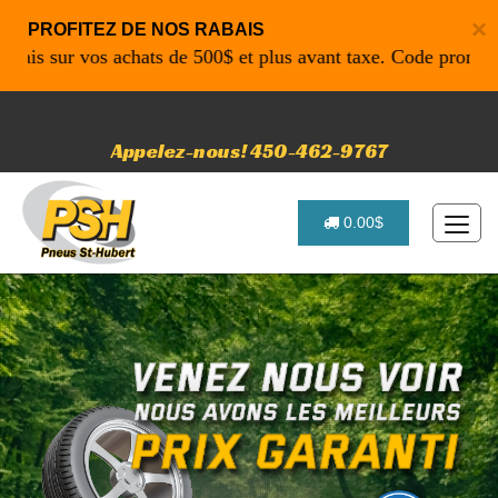
×
PROFITEZ DE NOS RABAIS
s sur vos achats de 500$ et plus avant taxe. Code promo: P4
Appelez-nous! 450-462-9767
0.00$