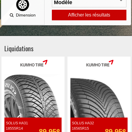
Afficher les résultats
Dimension
Liquidations
SOLUS HA31
SOLUS HA32
18555R14
16565R15
89.95$
89.95$