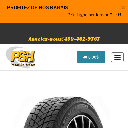
×
PROFITEZ DE NOS RABAIS
*En ligne seulement* 10% de raba
Appelez-nous! 450-462-9767
0.00$