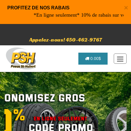
×
PROFITEZ DE NOS RABAIS
*En ligne seulement* 10% de rabais sur vos achats
Appelez-nous! 450-462-9767
0.00$