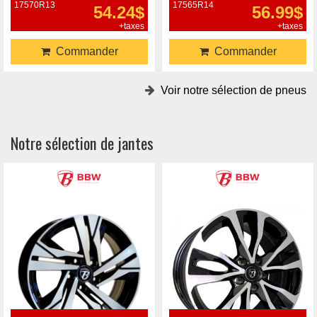
17570R13
17565R14
54.24$
56.99$
+taxes
+taxes
Commander
Commander
Voir notre sélection de pneus
Notre sélection de jantes