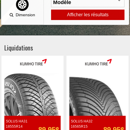
Afficher les résultats
Dimension
Liquidations
SOLUS HA31
SOLUS HA32
18555R14
16565R15
89.95$
89.95$