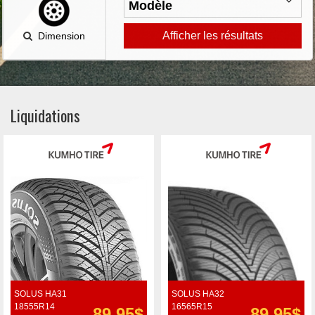
Afficher les résultats
Dimension
Liquidations
SOLUS HA31
SOLUS HA32
18555R14
16565R15
89.95$
89.95$