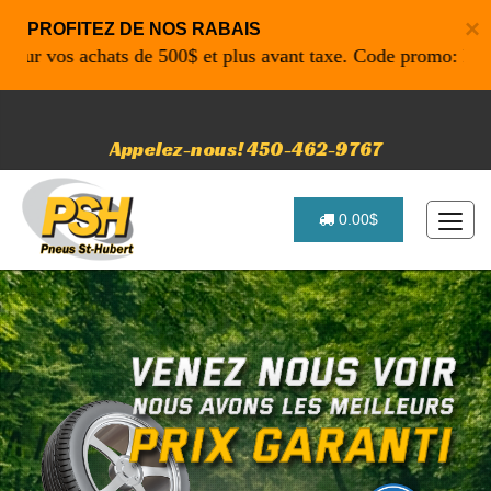
×
PROFITEZ DE NOS RABAIS
vos achats de 500$ et plus avant taxe. Code promo: P4616 po
Appelez-nous! 450-462-9767
0.00$