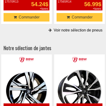
17570R13
17565R14
54.24$
56.99$
+taxes
+taxes
Commander
Commander
Voir notre sélection de pneus
Notre sélection de jantes