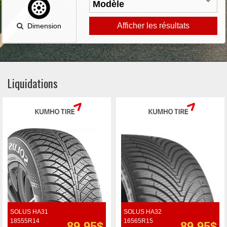
Afficher les résultats
Dimension
Liquidations
SOLUS HA31
SOLUS HA32
18555R14
16565R15
89.95$
89.95$