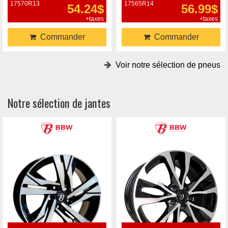
17570R13
17565R14
54.24$
56.99$
+taxes
+taxes
Commander
Commander
Voir notre sélection de pneus
Notre sélection de jantes