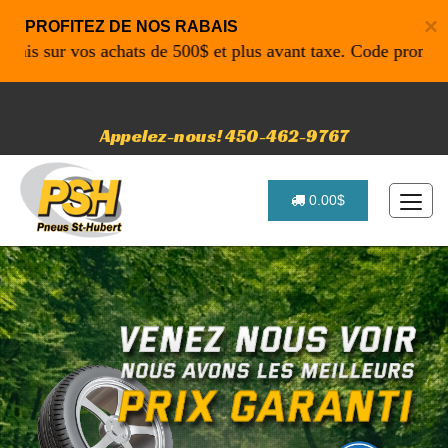
×
PROFITEZ DE NOS RABAIS
sur vos achats de 500$ et plus avant taxe. Code promo: P461
Appelez-nous! 450-462-9767
0.00$