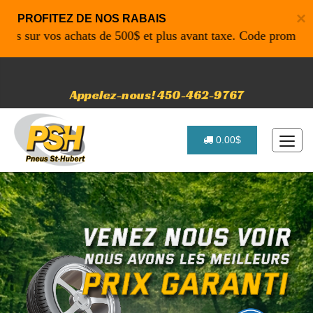
×
PROFITEZ DE NOS RABAIS
ur vos achats de 500$ et plus avant taxe. Code promo: P4616
Appelez-nous! 450-462-9767
0.00$