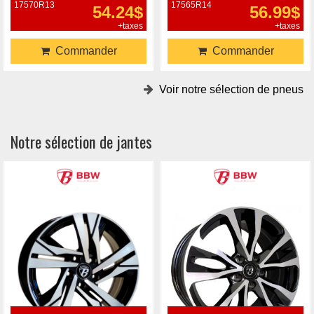
17570R13
17565R14
54.24$
56.99$
+taxes
+taxes
Commander
Commander
Voir notre sélection de pneus
Notre sélection de jantes