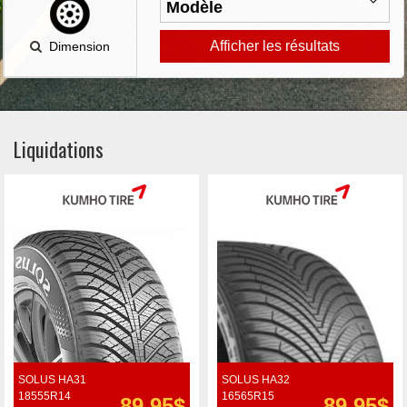
Afficher les résultats
Dimension
Liquidations
SOLUS HA31
SOLUS HA32
18555R14
16565R15
89.95$
89.95$