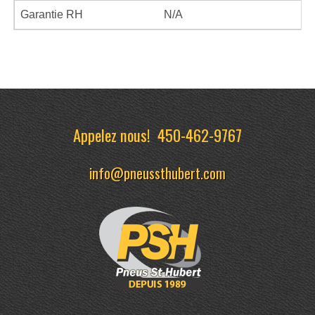
Garantie RH
N/A
Appelez nous!
450-462-9767
info@pneussthubert.com