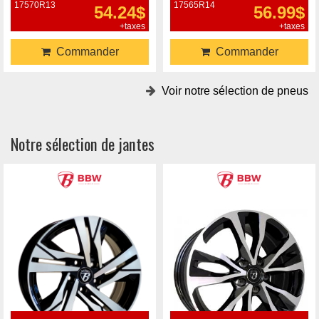
17570R13
17565R14
54.24$
56.99$
+taxes
+taxes
Commander
Commander
Voir notre sélection de pneus
Notre sélection de jantes