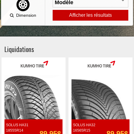
Afficher les résultats
Dimension
Liquidations
SOLUS HA31
SOLUS HA32
18555R14
16565R15
89.95$
89.95$