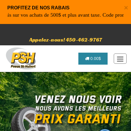
×
PROFITEZ DE NOS RABAIS
 sur vos achats de 500$ et plus avant taxe. Code promo: P461
Appelez-nous! 450-462-9767
0.00$