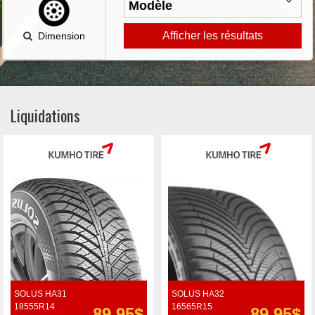
Afficher les résultats
Dimension
Liquidations
SOLUS HA31
SOLUS HA32
18555R14
16565R15
89.95$
89.95$