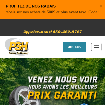
×
PROFITEZ DE NOS RABAIS
bais sur vos achats de 500$ et plus avant taxe. Code promo:
Appelez-nous! 450-462-9767
0.00$