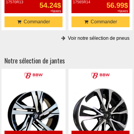
17570R13
17565R14
54.24$
56.99$
+taxes
+taxes
Commander
Commander
Voir notre sélection de pneus
Notre sélection de jantes