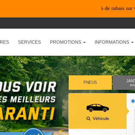
*En ligne seulement* 10% de rabais sur vos achats 
RES
SERVICES
PROMOTIONS
INFORMATIONS
JAN
PNEUS
MA
Véhicule