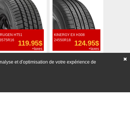
RUGEN HT51
KINERGY EX H308
3575R16
24550R18
119.95$
124.95$
+taxes
+taxes
Commander
Commander
’analyse et d'optimisation de votre expérience de
Voir nos liquidations