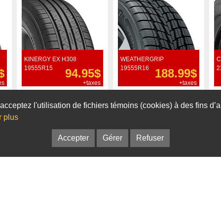
KINERGY EX H308
WEATHERGRIP
C
19555R15
19555R16
2
$
94.95$
188.99$
es
+taxes
+taxes
Commander
Commander
acceptez l'utilisation de fichiers témoins (cookies) à des fins d
r plus
Accepter
Gérer
Refuser