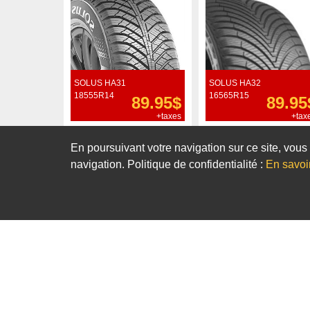
SOLUS HA31
SOLUS HA32
18555R14
16565R15
89.95$
89.95
+taxes
+tax
Commander
Commander
En poursuivant votre navigation sur ce site, vous 
navigation. Politique de confidentialité :
En savoi
Notre sélection de pneus