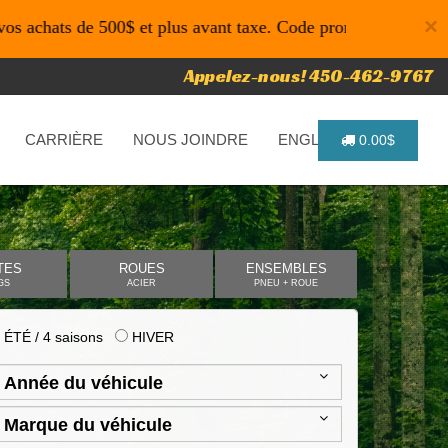
×
de 500$ et plus avant taxe. Code promo: P4616 pour un temps
Appelez-nous! 450-462-9767
CARRIÈRE
NOUS JOINDRE
ENGLISH
0.00$
TES
ROUES
ENSEMBLES
GS
ACIER
PNEU + ROUE
ÉTÉ / 4 saisons
HIVER