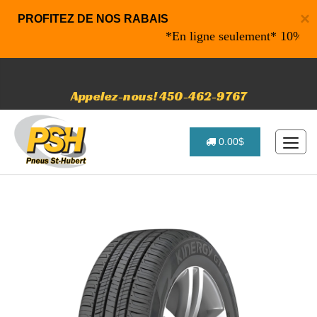
×
PROFITEZ DE NOS RABAIS
*En ligne seulement* 10% de raba
Appelez-nous! 450-462-9767
0.00$