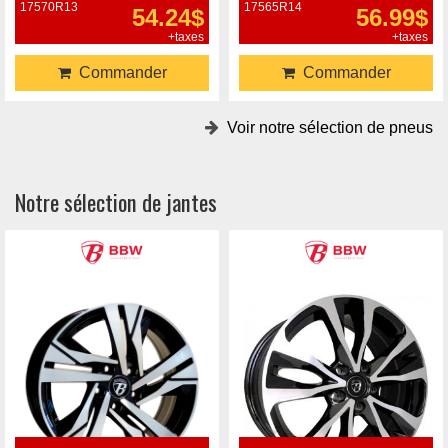
17570R13
17565R14
54.24$
56.99$
+taxes
+taxes
Commander
Commander
Voir notre sélection de pneus
Notre sélection de jantes