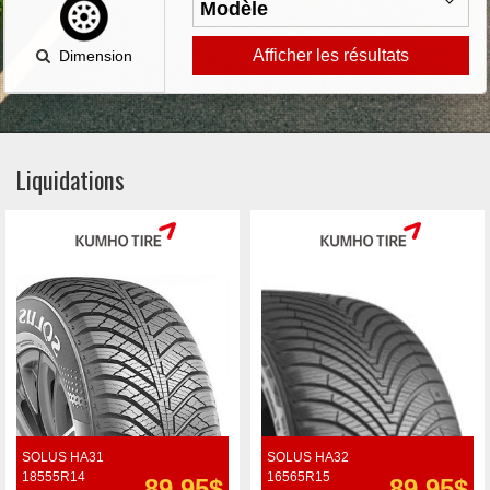
Afficher les résultats
Dimension
Liquidations
SOLUS HA31
SOLUS HA32
18555R14
16565R15
89.95$
89.95$