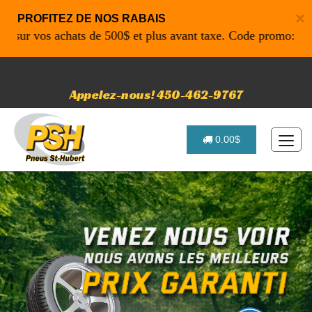
×
PROFITEZ DE NOS RABAIS
 vos achats de 500$ et plus avant taxe. Code promo: P4616 p
Appelez-nous! 450-462-9767
0.00$