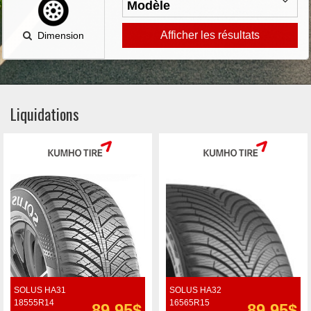
Afficher les résultats
Dimension
Liquidations
SOLUS HA31
SOLUS HA32
18555R14
16565R15
89.95$
89.95$