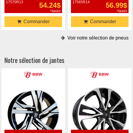
17570R13
17565R14
54.24$
56.99$
+taxes
+taxes
Commander
Commander
Voir notre sélection de pneus
Notre sélection de jantes