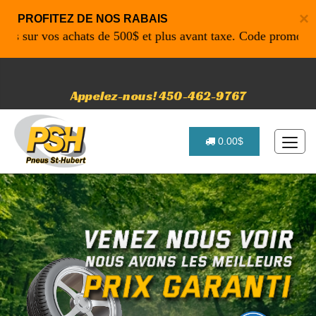
×
PROFITEZ DE NOS RABAIS
ur vos achats de 500$ et plus avant taxe. Code promo: P4616
Appelez-nous! 450-462-9767
0.00$