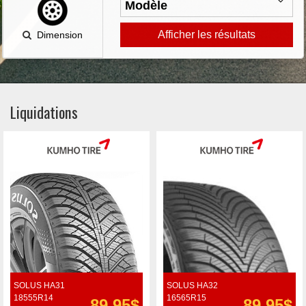
Afficher les résultats
Dimension
Liquidations
SOLUS HA31
SOLUS HA32
18555R14
16565R15
89.95$
89.95$