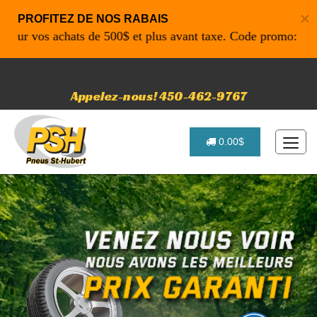
×
PROFITEZ DE NOS RABAIS
 vos achats de 500$ et plus avant taxe. Code promo: P4616 p
Appelez-nous! 450-462-9767
0.00$