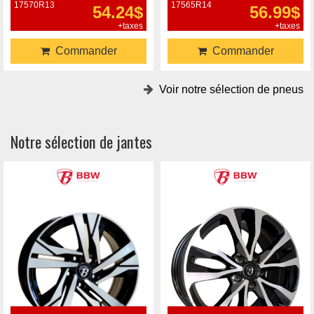
17570R13
17565R14
54.24$
56.99$
+taxes
+taxes
Commander
Commander
Voir notre sélection de pneus
Notre sélection de jantes