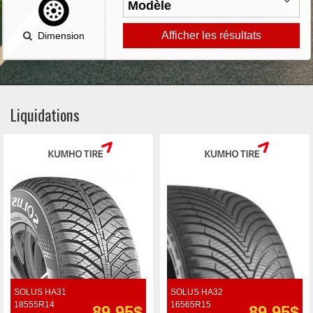
Afficher les résultats
Dimension
Liquidations
SOLUS HA31
SOLUS HA32
18555R14
16565R15
89.95$
89.95$