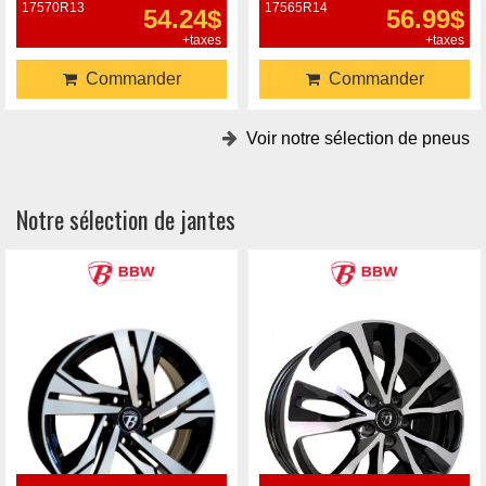
17570R13
17565R14
54.24$
56.99$
+taxes
+taxes
Commander
Commander
Voir notre sélection de pneus
Notre sélection de jantes