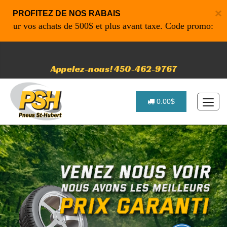
×
PROFITEZ DE NOS RABAIS
 vos achats de 500$ et plus avant taxe. Code promo: P4616 p
Appelez-nous! 450-462-9767
0.00$