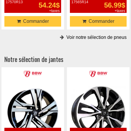
17570R13
17565R14
54.24$
56.99$
+taxes
+taxes
Commander
Commander
Voir notre sélection de pneus
Notre sélection de jantes