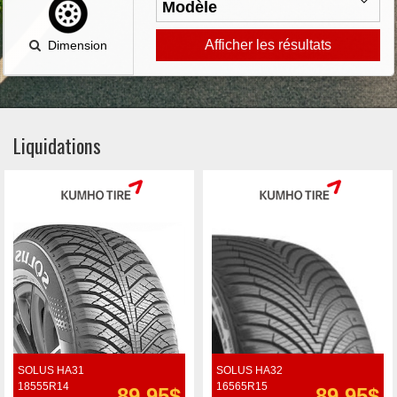
Afficher les résultats
Dimension
Liquidations
SOLUS HA31
SOLUS HA32
18555R14
16565R15
89.95$
89.95$