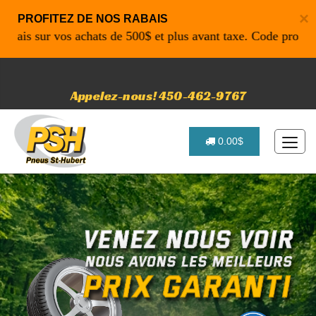
×
PROFITEZ DE NOS RABAIS
s sur vos achats de 500$ et plus avant taxe. Code promo: P4
Appelez-nous! 450-462-9767
0.00$