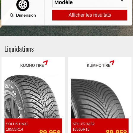
Afficher les résultats
Dimension
Liquidations
SOLUS HA31
SOLUS HA32
18555R14
16565R15
89.95$
89.95$