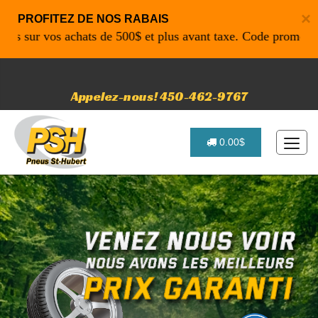
×
PROFITEZ DE NOS RABAIS
ur vos achats de 500$ et plus avant taxe. Code promo: P4616
Appelez-nous! 450-462-9767
0.00$