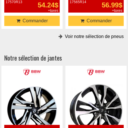
17570R13
17565R14
54.24$
56.99$
+taxes
+taxes
Commander
Commander
Voir notre sélection de pneus
Notre sélection de jantes