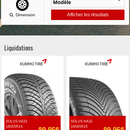
Afficher les résultats
Dimension
Liquidations
SOLUS HA31
SOLUS HA32
18555R14
16565R15
89.95$
89.95$