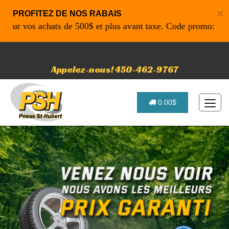
×
PROFITEZ DE NOS RABAIS
 vos achats de 500$ et plus avant taxe. Code promo: P4616 p
Appelez-nous! 450-462-9767
0.00$