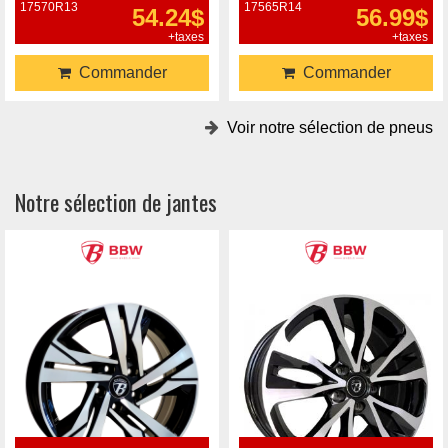
17570R13
17565R14
54.24$
56.99$
+taxes
+taxes
Commander
Commander
Voir notre sélection de pneus
Notre sélection de jantes