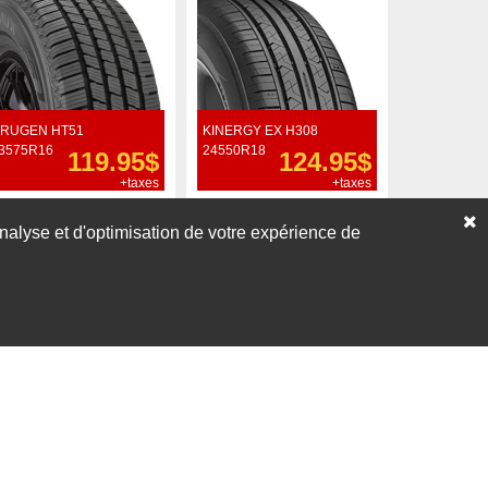
RUGEN HT51
KINERGY EX H308
3575R16
24550R18
119.95$
124.95$
+taxes
+taxes
Commander
Commander
’analyse et d'optimisation de votre expérience de
Voir nos liquidations