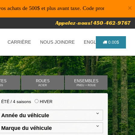
×
de 500$ et plus avant taxe. Code promo: P4616 pour un temps
Appelez-nous! 450-462-9767
CARRIÈRE
NOUS JOINDRE
ENGLISH
0.00$
TES
ROUES
ENSEMBLES
GS
ACIER
PNEU + ROUE
ÉTÉ / 4 saisons
HIVER