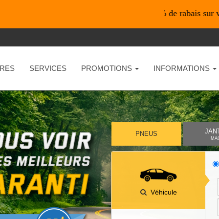
*En ligne seulement* 10% de rabais sur vos achats 
RES
SERVICES
PROMOTIONS
INFORMATIONS
JAN
PNEUS
MA
Véhicule