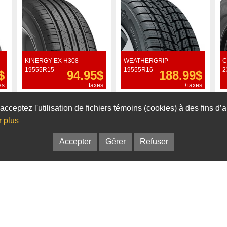
KINERGY EX H308
WEATHERGRIP
C
19555R15
19555R16
2
$
94.95$
188.99$
es
+taxes
+taxes
Commander
Commander
acceptez l'utilisation de fichiers témoins (cookies) à des fins d
r plus
Accepter
Gérer
Refuser