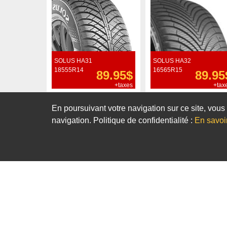
SOLUS HA31
SOLUS HA32
18555R14
16565R15
89.95$
89.95
+taxes
+tax
Commander
Commander
En poursuivant votre navigation sur ce site, vous 
navigation. Politique de confidentialité :
En savoi
Notre sélection de pneus