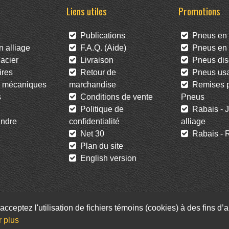
Liens utiles
Promotions
Publications
Pneus en 
 alliage
F.A.Q. (Aide)
Pneus en l
acier
Livraison
Pneus dis
res
Retour de
Pneus us
 mécaniques
marchandise
Remises po
s
Conditions de vente
Pneus
Politique de
Rabais - J
ndre
confidentialité
alliage
Net 30
Rabais - R
Plan du site
English version
acceptez l'utilisation de fichiers témoins (cookies) à des fins d
Facebook
Twitter
Infolettre
r plus