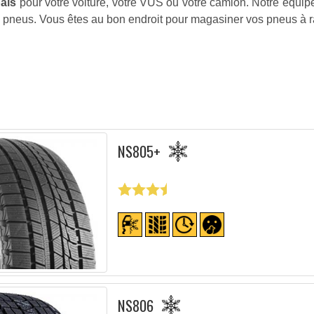
bais
pour votre voiture, votre VUS ou votre camion. Notre équip
s pneus. Vous êtes au bon endroit pour magasiner vos pneus à r
NS805+
NS806