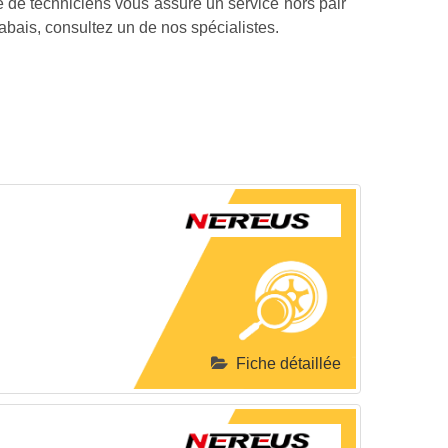
e de techniciens vous assure un service hors pair
abais, consultez un de nos spécialistes.
Fiche détaillée