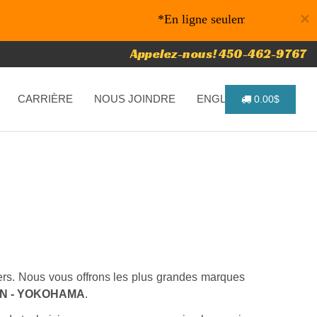
×
*En ligne seulement* 10% de rabais 
Appelez-nous! 450-462-9767
CARRIÈRE
NOUS JOINDRE
ENGLISH
0.00$
riers. Nous vous offrons les plus grandes marques
IN - YOKOHAMA
.