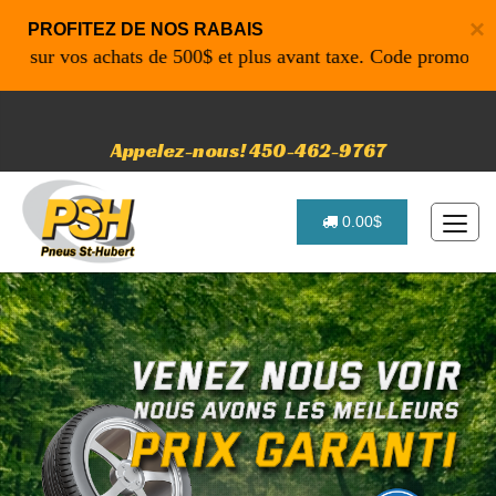
×
PROFITEZ DE NOS RABAIS
r vos achats de 500$ et plus avant taxe. Code promo: P4616 
Appelez-nous! 450-462-9767
0.00$