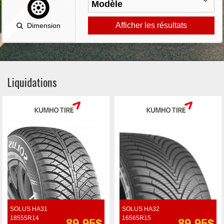
Afficher les résultats
Dimension
Liquidations
SOLUS HA31
SOLUS HA32
18555R14
16565R15
89.95$
89.95$