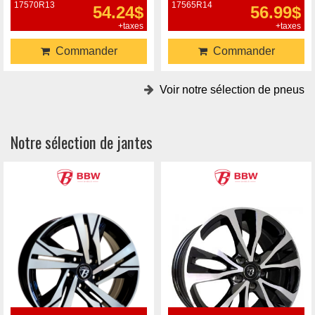
17570R13
17565R14
54.24$
56.99$
+taxes
+taxes
Commander
Commander
Voir notre sélection de pneus
Notre sélection de jantes