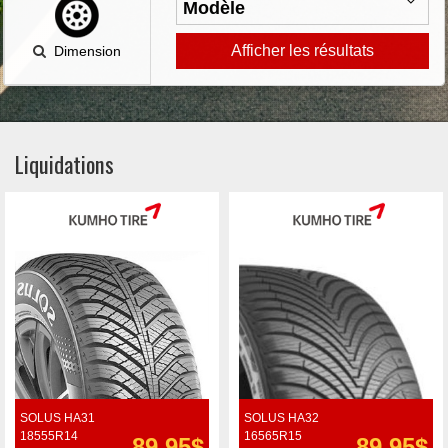
Afficher les résultats
Dimension
Liquidations
SOLUS HA31
SOLUS HA32
18555R14
16565R15
89.95$
89.95$