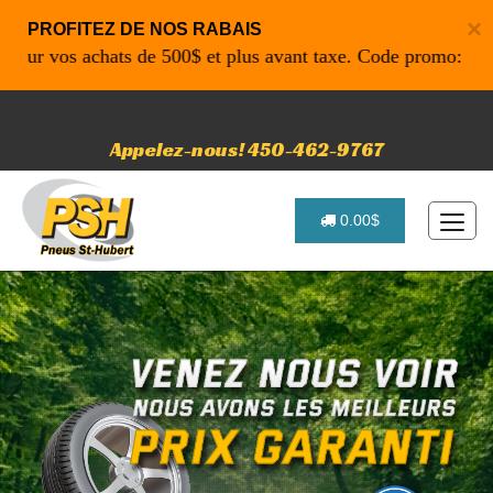
×
PROFITEZ DE NOS RABAIS
 vos achats de 500$ et plus avant taxe. Code promo: P4616 p
Appelez-nous! 450-462-9767
0.00$