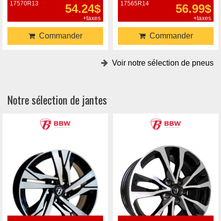
17570R13
17565R14
54.24$
56.99$
+taxes
+taxes
Commander
Commander
Voir notre sélection de pneus
Notre sélection de jantes