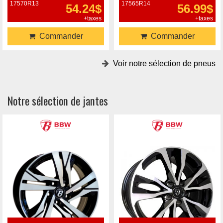
17570R13
17565R14
54.24$
56.99$
+taxes
+taxes
Commander
Commander
Voir notre sélection de pneus
Notre sélection de jantes