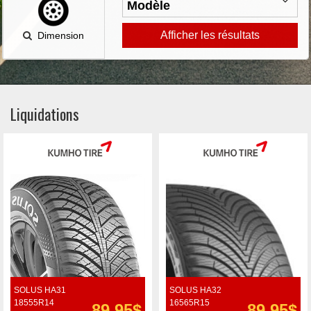
Afficher les résultats
Dimension
Liquidations
SOLUS HA31
SOLUS HA32
18555R14
16565R15
89.95$
89.95$