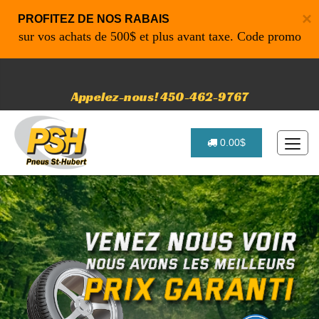
×
PROFITEZ DE NOS RABAIS
r vos achats de 500$ et plus avant taxe. Code promo: P4616 
Appelez-nous! 450-462-9767
0.00$