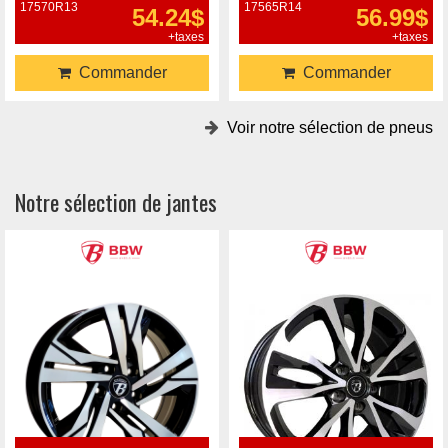
17570R13
17565R14
54.24$
56.99$
+taxes
+taxes
Commander
Commander
Voir notre sélection de pneus
Notre sélection de jantes