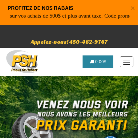
×
PROFITEZ DE NOS RABAIS
sur vos achats de 500$ et plus avant taxe. Code promo: P461
Appelez-nous! 450-462-9767
0.00$