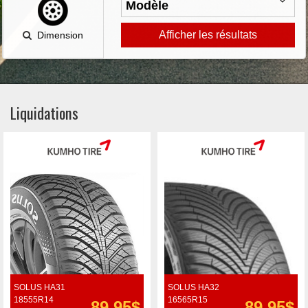
Afficher les résultats
Dimension
Liquidations
SOLUS HA31
SOLUS HA32
18555R14
16565R15
89.95$
89.95$