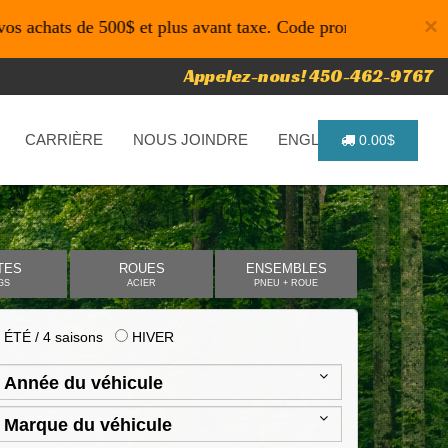
×
de 500$ et plus avant taxe. Code promo: P4616 pour un temps
Appelez-nous! 450-462-9767
CARRIÈRE
NOUS JOINDRE
ENGLISH
0.00$
TES
ROUES
ENSEMBLES
GS
ACIER
PNEU + ROUE
ÉTÉ / 4 saisons
HIVER