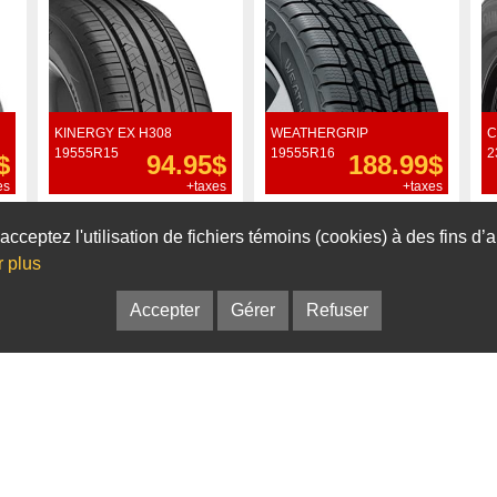
KINERGY EX H308
WEATHERGRIP
C
19555R15
19555R16
2
$
94.95$
188.99$
es
+taxes
+taxes
Commander
Commander
acceptez l'utilisation de fichiers témoins (cookies) à des fins d
r plus
Accepter
Gérer
Refuser