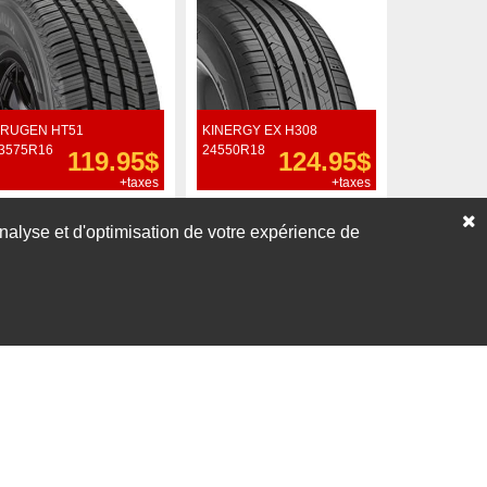
RUGEN HT51
KINERGY EX H308
3575R16
24550R18
119.95$
124.95$
+taxes
+taxes
Commander
Commander
’analyse et d'optimisation de votre expérience de
Voir nos liquidations