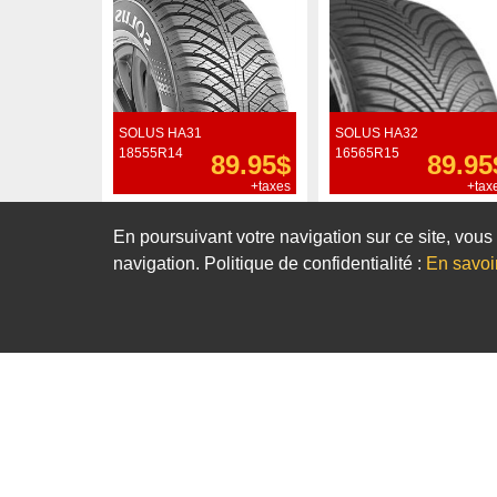
SOLUS HA31
SOLUS HA32
18555R14
16565R15
89.95$
89.95
+taxes
+tax
Commander
Commander
En poursuivant votre navigation sur ce site, vous 
navigation. Politique de confidentialité :
En savoi
Notre sélection de pneus