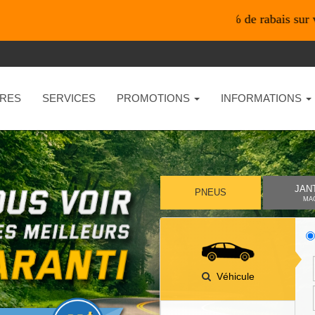
*En ligne seulement* 10% de rabais sur vos achats 
RES
SERVICES
PROMOTIONS
INFORMATIONS
JAN
PNEUS
MA
Véhicule