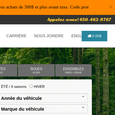
×
de 500$ et plus avant taxe. Code promo: P4616 pour un temps
Appelez-nous! 450-462-9767
CARRIÈRE
NOUS JOINDRE
ENGLISH
0.00$
TES
ROUES
ENSEMBLES
GS
ACIER
PNEU + ROUE
ÉTÉ / 4 saisons
HIVER