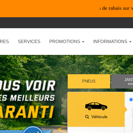
*En ligne seulement* 10% de rabais sur vos achats 
RES
SERVICES
PROMOTIONS
INFORMATIONS
JAN
PNEUS
MA
Véhicule