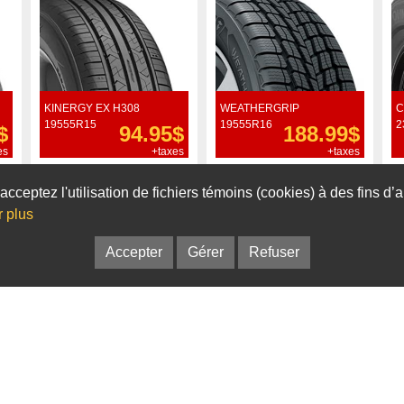
KINERGY EX H308
WEATHERGRIP
C
19555R15
19555R16
2
$
94.95$
188.99$
es
+taxes
+taxes
Commander
Commander
acceptez l'utilisation de fichiers témoins (cookies) à des fins d
r plus
Accepter
Gérer
Refuser