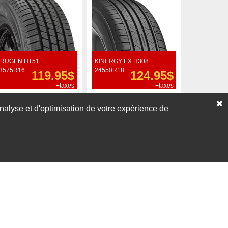
RUGEN HT51
KINERGY EX H308
3575R16
24550R18
119.95$
124.95$
+taxes
+taxes
Commander
Commander
’analyse et d'optimisation de votre expérience de
Voir nos liquidations