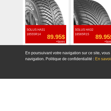
SOLUS HA31
SOLUS HA32
18555R14
16565R15
89.95$
89.95
+taxes
+tax
Commander
Commander
En poursuivant votre navigation sur ce site, vous 
navigation. Politique de confidentialité :
En savoi
Notre sélection de pneus