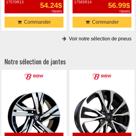
17570R13
17565R14
54.24$
56.99$
+taxes
+taxes
Commander
Commander
Voir notre sélection de pneus
Notre sélection de jantes