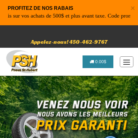
×
PROFITEZ DE NOS RABAIS
sur vos achats de 500$ et plus avant taxe. Code promo: P461
Appelez-nous! 450-462-9767
0.00$