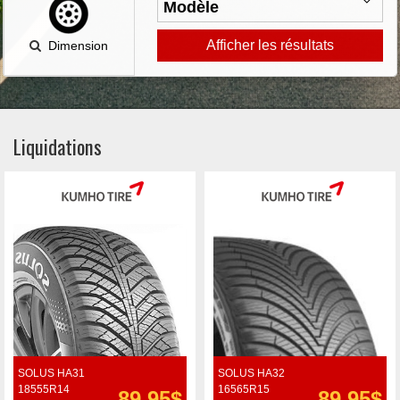
Afficher les résultats
Dimension
Liquidations
SOLUS HA31
SOLUS HA32
18555R14
16565R15
89.95$
89.95$