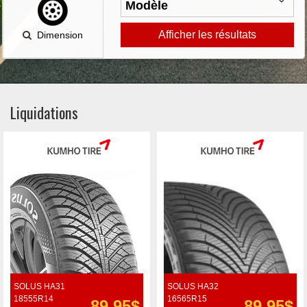
Afficher les résultats
Dimension
Liquidations
SOLUS HA31
SOLUS HA32
18555R14
16565R15
89.95$
89.95$