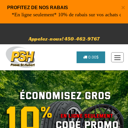
×
PROFITEZ DE NOS RABAIS
*En ligne seulement* 10% de rabais sur vos achats de 500$ e
Appelez-nous! 450-462-9767
0.00$