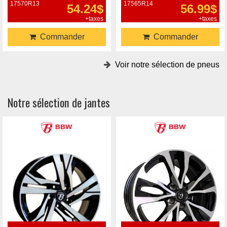
17570R13
17565R14
54.24$
56.99$
+taxes
+taxes
Commander
Commander
Voir notre sélection de pneus
Notre sélection de jantes